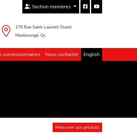
Section membres
179 Rue Saint-Laurent Ouest
Maskinongé, Qc
 concessionnaires
Nous contacter
English
Retourner aux produits